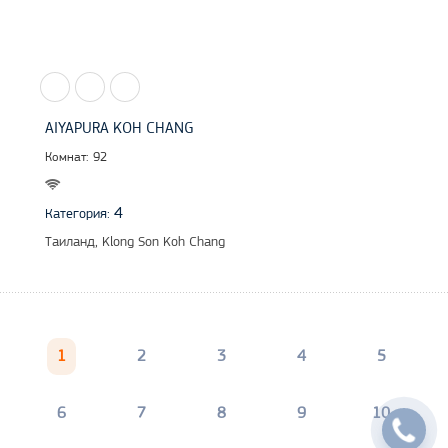
AIYAPURA KOH CHANG
Комнат: 92
4
Категория:
Таиланд, Klong Son Koh Chang
1
2
3
4
5
6
7
8
9
10