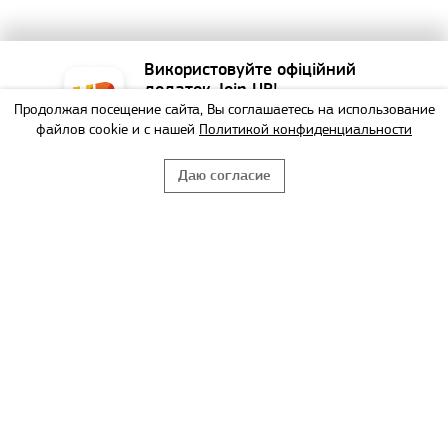
Використовуйте офіційний
додаток Join UP!
Продолжая посещение сайта, Вы соглашаетесь на использование
Найзручніший спосіб
файлов cookie и с нашей
Политикой конфиденциальности
забронювати тур!
Даю согласие
НЕ БУДУ
ВИКОРИСТАТИ
Copyright © Join UP! Все права защищены