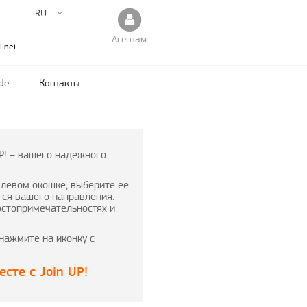
RU
Агентам
ine)
de
Контакты
P! – вашего надежного
 левом окошке, выберите ее
тся вашего направления.
остопримечательностях и
нажмите на иконку с
сте с Join UP!