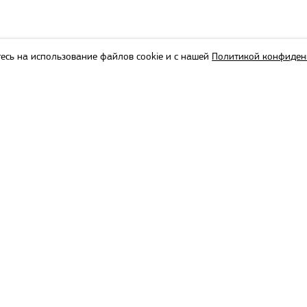
есь на использование файлов cookie и с нашей
Политикой конфиден
Touroperator in Latvia
Touroperator in Lithuania
Touroperator in Estonia