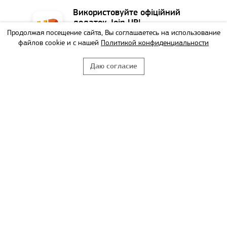
Використовуйте офіційний
додаток Join UP!
Продолжая посещение сайта, Вы соглашаетесь на использование
Найзручніший спосіб
файлов cookie и с нашей
Политикой конфиденциальности
забронювати тур!
Даю согласие
НЕ БУДУ
ВИКОРИСТАТИ
Copyright © Join UP! Все права защищены