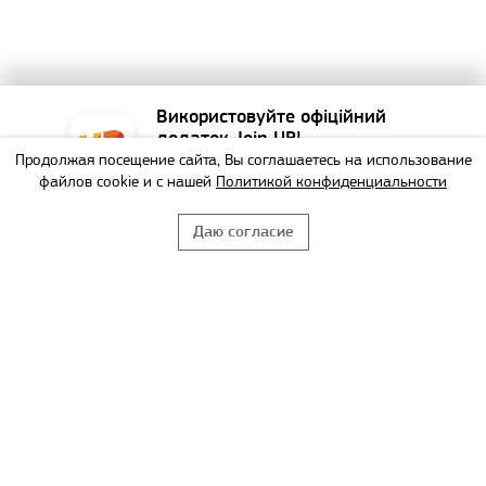
Використовуйте офіційний
додаток Join UP!
Продолжая посещение сайта, Вы соглашаетесь на использование
Найзручніший спосіб
файлов cookie и с нашей
Политикой конфиденциальности
забронювати тур!
Даю согласие
НЕ БУДУ
ВИКОРИСТАТИ