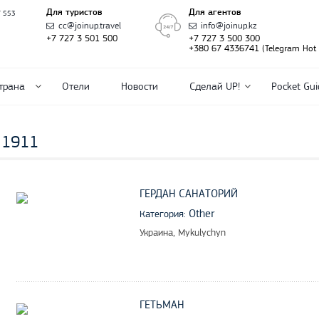
Для туристов
Для агентов
T 553
cc@joinup.travel
info@joinup.kz
+7 727 3 501 500
+7 727 3 500 300
+380 67 4336741 (Telegram Hot l
трана
Отели
Новости
Сделай UP!
Pocket Gui
 1911
ГЕРДАН САНАТОРИЙ
Other
Категория:
Украина, Mykulychyn
ГЕТЬМАН