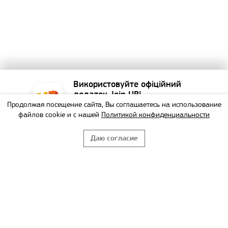
Використовуйте офіційний
додаток Join UP!
Продолжая посещение сайта, Вы соглашаетесь на использование
Найзручніший спосіб
файлов cookie и с нашей
Политикой конфиденциальности
забронювати тур!
Даю согласие
НЕ БУДУ
ВИКОРИСТАТИ