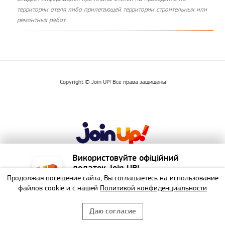
территории отеля либо прилегающей территории строительных или
ремонтных работ.
Copyright © Join UP! Все права защищены
Використовуйте офіційний
додаток Join UP!
Продолжая посещение сайта, Вы соглашаетесь на использование
Есть вопросы?
Подписаться на E-mail рассы
Найзручніший спосіб
файлов cookie и с нашей
Политикой конфиденциальности
забронювати тур!
Даю согласие
НЕ БУДУ
ВИКОРИСТАТИ