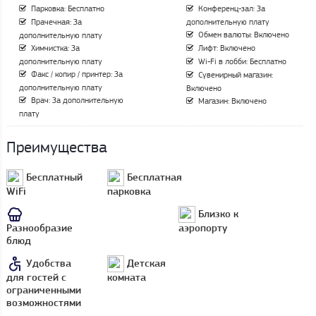
Парковка: Бесплатно
Конференц-зал: За
Прачечная: За
дополнительную плату
Обмен валюты: Включено
дополнительную плату
Химчистка: За
Лифт: Включено
дополнительную плату
Wi-Fi в лобби: Бесплатно
Факс / копир / принтер: За
Сувенирный магазин:
дополнительную плату
Включено
Врач: За дополнительную
Магазин: Включено
плату
Преимущества
Бесплатный
Бесплатная
WiFi
парковка
Близко к
Разнообразие
аэропорту
блюд
Удобства
Детская
для гостей с
комната
ограниченными
возможностями