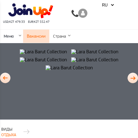
USD/KZT 479.33
EUR/KZT 552.47
Вакансии
Меню
Страна
ВИДЫ
ОТДЫХА