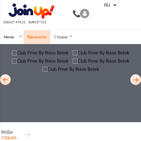
USD/KZT 479.25
EUR/KZT 553
Вакансии
Меню
Страна
ВИДЫ
ОТДЫХА