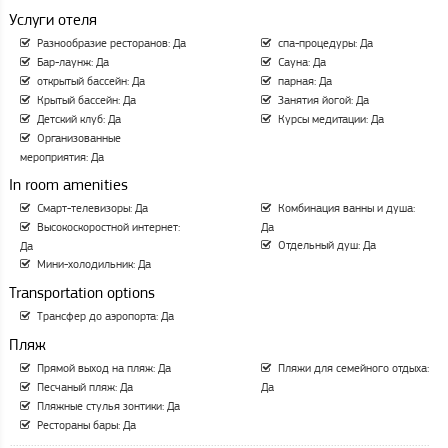
Услуги отеля
Разнообразие ресторанов: Да
спа-процедуры: Да
Бар-лаунж: Да
Сауна: Да
открытый бассейн: Да
парная: Да
Крытый бассейн: Да
Занятия йогой: Да
Детский клуб: Да
Курсы медитации: Да
Организованные
мероприятия: Да
In room amenities
Смарт-телевизоры: Да
Комбинация ванны и душа:
Высокоскоростной интернет:
Да
Отдельный душ: Да
Да
Мини-холодильник: Да
Transportation options
Трансфер до аэропорта: Да
Пляж
Прямой выход на пляж: Да
Пляжи для семейного отдыха:
Песчаный пляж: Да
Да
Пляжные стулья зонтики: Да
Рестораны бары: Да