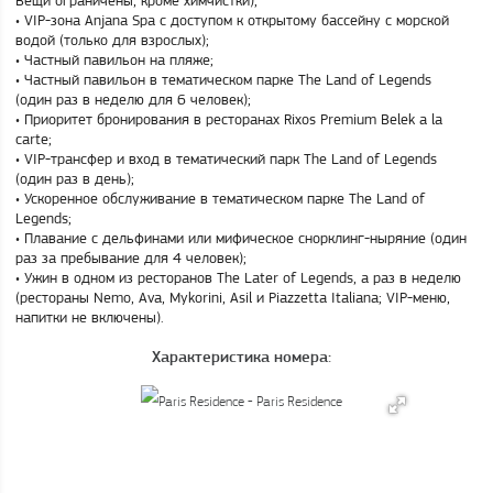
• VIP-зона Anjana Spa с доступом к открытому бассейну с морской
водой (только для взрослых);
• Частный павильон на пляже;
• Частный павильон в тематическом парке The Land of Legends
(один раз в неделю для 6 человек);
• Приоритет бронирования в ресторанах Rixos Premium Belek a la
carte;
• VIP-трансфер и вход в тематический парк The Land of Legends
(один раз в день);
• Ускоренное обслуживание в тематическом парке The Land of
Legends;
• Плавание с дельфинами или мифическое снорклинг-ныряние (один
раз за пребывание для 4 человек);
• Ужин в одном из ресторанов The Later of Legends, а раз в неделю
(рестораны Nemo, Ava, Mykorini, Asil и Piazzetta Italiana; VIP-меню,
напитки не включены).
Характеристика номера: