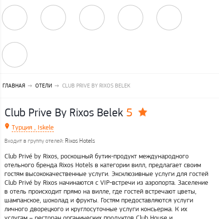
ГЛАВНАЯ
ОТЕЛИ
CLUB PRIVE BY RIXOS BELEK
5
Club Prive By Rixos Belek
Турция , Iskele
Rixos Hotels
Входит в группу отелей:
Club Privé by Rixos, роскошный бутик-продукт международного
отельного бренда Rixos Hotels в категории вилл, предлагает своим
гостям высококачественные услуги. Эксклюзивные услуги для гостей
Club Privé by Rixos начинаются с VIP-встречи из аэропорта. Заселение
в отель происходит прямо на вилле, где гостей встречают цветы,
шампанское, шоколад и фрукты. Гостям предоставляются услуги
личного дворецкого и круглосуточные услуги консьержа. К их
услугам – ресторан органических продуктов Club House и