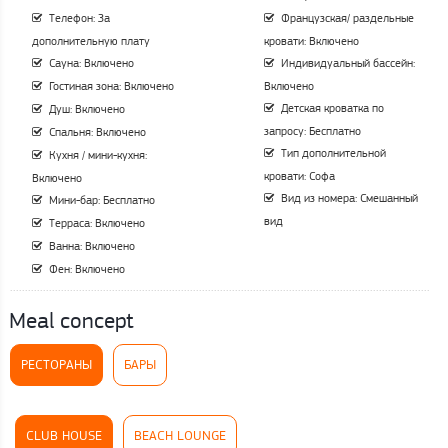
Телефон: За
Французская/ раздельные
дополнительную плату
кровати: Включено
Сауна: Включено
Индивидуальный бассейн:
Гостиная зона: Включено
Включено
Детская кроватка по
Душ: Включено
запросу: Бесплатно
Спальня: Включено
Тип дополнительной
Кухня / мини-кухня:
кровати: Софа
Включено
Вид из номера: Смешанный
Мини-бар: Бесплатно
вид
Терраса: Включено
Ванна: Включено
Фен: Включено
Meal concept
РЕСТОРАНЫ
БАРЫ
CLUB HOUSE
BEACH LOUNGE