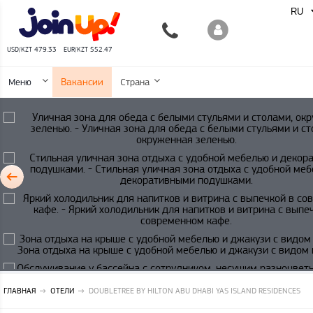
USD/KZT 479.33
EUR/KZT 552.47
Вакансии
Меню
Страна
ГЛАВНАЯ
ОТЕЛИ
DOUBLETREE BY HILTON ABU DHABI YAS ISLAND RESIDENCES