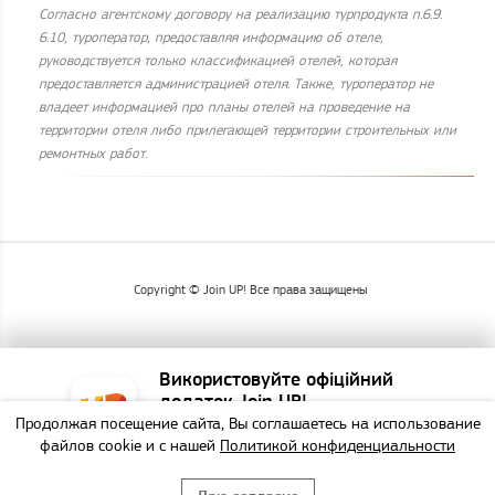
Согласно агентскому договору на реализацию турпродукта п.6.9.
6.10, туроператор, предоставляя информацию об отеле,
руководствуется только классификацией отелей, которая
предоставляется администрацией отеля. Также, туроператор не
владеет информацией про планы отелей на проведение на
территории отеля либо прилегающей территории строительных или
ремонтных работ.
Copyright © Join UP! Все права защищены
Використовуйте офіційний
додаток Join UP!
Продолжая посещение сайта, Вы соглашаетесь на использование
Найзручніший спосіб
файлов cookie и с нашей
Политикой конфиденциальности
забронювати тур!