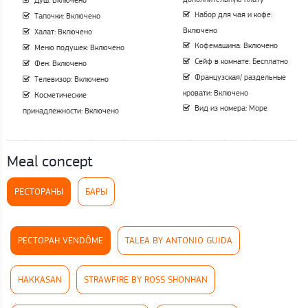
Набор для чая и кофе:
Тапочки: Включено
Включено
Халат: Включено
Кофемашина: Включено
Меню подушек: Включено
Сейф в комнате: Бесплатно
Фен: Включено
Французская/ раздельные
Телевизор: Включено
кровати: Включено
Косметические
Вид из номера: Море
принадлежности: Включено
Meal concept
РЕСТОРАНЫ
БАРЫ
РЕСТОРАН VENDÔME
TALEA BY ANTONIO GUIDA
HAKKASAN
STRAWFIRE BY ROSS SHONHAN