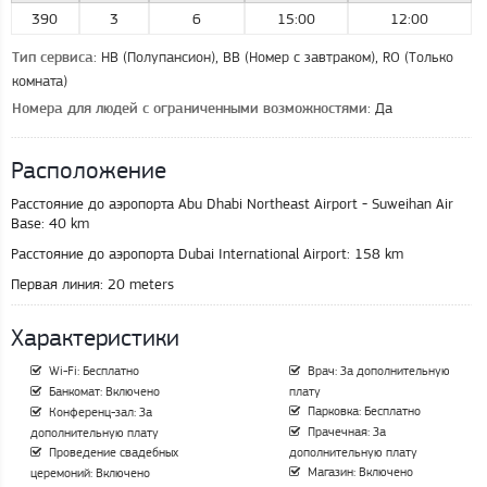
390
3
6
15:00
12:00
: HB (Полупансион), BB (Номер с завтраком), RO (Только
Тип сервиса
комната)
: Да
Номера для людей с ограниченными возможностями
Расположение
Расстояние до аэропорта Abu Dhabi Northeast Airport - Suweihan Air
Base:
40 km
Расстояние до аэропорта Dubai International Airport:
158 km
Первая линия:
20 meters
Характеристики
Wi-Fi: Бесплатно
Врач: За дополнительную
Банкомат: Включено
плату
Парковка: Бесплатно
Конференц-зал: За
Прачечная: За
дополнительную плату
Проведение свадебных
дополнительную плату
Магазин: Включено
церемоний: Включено