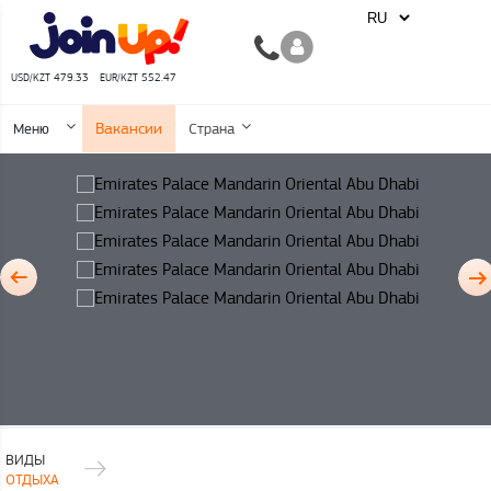
USD/KZT 479.33
EUR/KZT 552.47
Вакансии
Меню
Страна
ВИДЫ
ОТДЫХА