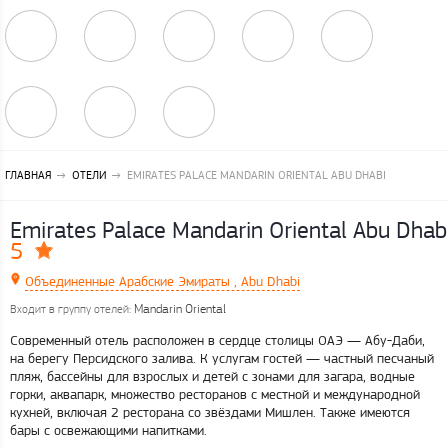
ГЛАВНАЯ
ОТЕЛИ
EMIRATES PALACE MANDARIN ORIENTAL ABU DHABI
Emirates Palace Mandarin Oriental Abu Dhab
5
Объединенные Арабские Эмираты , Abu Dhabi
Mandarin Oriental
Входит в группу отелей:
Современный отель расположен в сердце столицы ОАЭ — Абу-Даби,
на берегу Персидского залива. К услугам гостей — частный песчаный
пляж, бассейны для взрослых и детей с зонами для загара, водные
горки, аквапарк, множество ресторанов с местной и международной
кухней, включая 2 ресторана со звёздами Мишлен. Также имеются
бары с освежающими напитками.