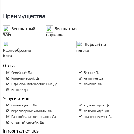
Преимущества
Бесплатный
Бесплатная
WiFi
парковка
Первый на
Разнообразие
пляже
блюд
Отдых
Семейный: Да
Бизнес: Да
Романтический: Да
на пляже: Да
Одинокий путешественник: Да
Дайвинг: Да
Велнес: Да
Услуги отеля
бизнес-центр: Да
водная горка: Да
переговорные комнаты: Да
Детский клуб: Да
Разнообразие ресторанов: Да
спа-процедуры: Да
открытый бассейн: Да
In room amenities