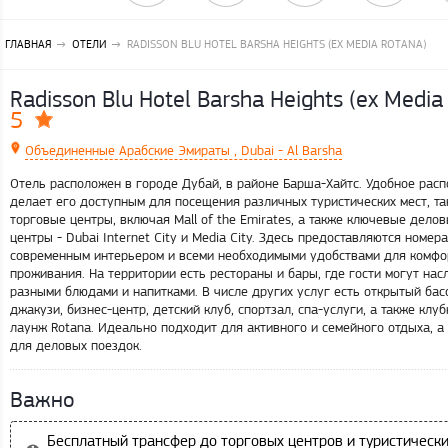
ГЛАВНАЯ
ОТЕЛИ
RADISSON BLU HOTEL BARSHA HEIGHTS (EX MEDIA ROTANA)
Radisson Blu Hotel Barsha Heights (ex Media
5
Объединенные Арабские Эмираты , Dubai - Al Barsha
Отель расположен в городе Дубай, в районе Барша-Хайтс. Удобное рас
делает его доступным для посещения различных туристических мест, та
торговые центры, включая Mall of the Emirates, а также ключевые дело
центры - Dubai Internet City и Media City. Здесь предоставляются номера
современным интерьером и всеми необходимыми удобствами для комфо
проживания. На территории есть рестораны и бары, где гости могут нас
разными блюдами и напитками. В числе других услуг есть открытый бас
джакузи, бизнес-центр, детский клуб, спортзал, спа-услуги, а также клу
лаунж Rotana. Идеально подходит для активного и семейного отдыха, а
для деловых поездок.
Важно
Бесплатный трансфер до торговых центров и туристическ