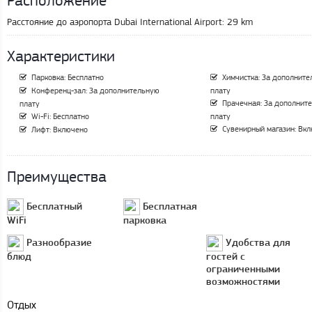
Расстояние до аэропорта Dubai International Airport:
29 km
Характеристики
Парковка: Бесплатно
Химчистка: За дополнит
Конференц-зал: За дополнительную
плату
Прачечная: За дополнит
плату
Wi-Fi: Бесплатно
плату
Сувенирный магазин: Вк
Лифт: Включено
Преимущества
Бесплатный
Бесплатная
WiFi
парковка
Разнообразие
Удобства для
блюд
гостей с
ограниченными
возможностями
Отдых