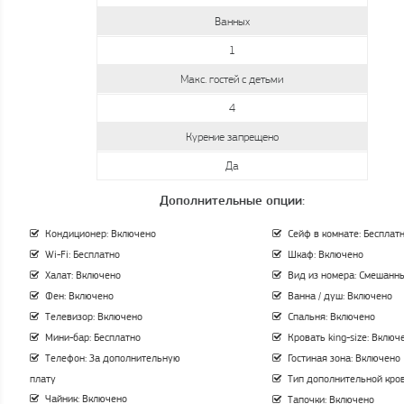
Ванных
1
Макс. гостей с детьми
4
Курение запрещено
Да
Дополнительные опции:
Кондиционер: Включено
Сейф в комнате: Бесплат
Wi-Fi: Бесплатно
Шкаф: Включено
Халат: Включено
Вид из номера: Смешанн
Фен: Включено
Ванна / душ: Включено
Телевизор: Включено
Спальня: Включено
Мини-бар: Бесплатно
Кровать king-size: Включ
Телефон: За дополнительную
Гостиная зона: Включено
плату
Тип дополнительной кров
Чайник: Включено
Тапочки: Включено