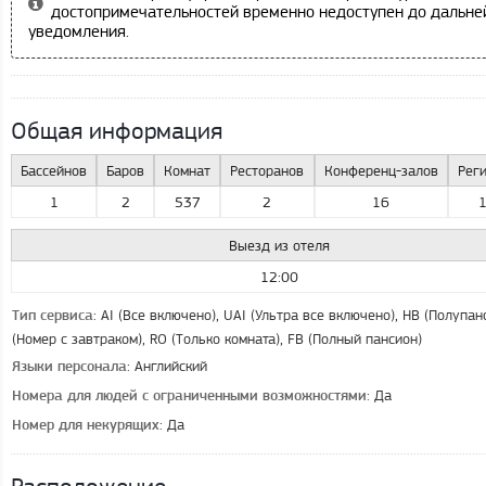
достопримечательностей временно недоступен до дальн
уведомления.
Общая информация
Бассейнов
Баров
Комнат
Ресторанов
Конференц-залов
Рег
1
2
537
2
16
Выезд из отеля
12:00
: AI (Все включено), UAI (Ультра все включено), HB (Полупан
Тип сервиса
(Номер с завтраком), RO (Только комната), FB (Полный пансион)
: Английский
Языки персонала
: Да
Номера для людей с ограниченными возможностями
: Да
Номер для некурящих
Расположение