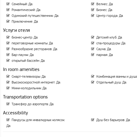
Семейный: Да
Велнес: Да
Романтический: Да
Бизнес: Да
Одинокий путешественник: Да
Центр города: Да
Приключение: Да
Услуги отеля
бизнес-центр: Да
Детский клуб: Да
переговорные комнаты: Да
спа-процедуры: Да
Разнообразие ресторанов: Да
Сауна: Да
Бар-лаунж: Да
парная: Да
открытый бассейн: Да
In room amenities
Смарт-телевизоры: Да
Комбинация ванны и душа
Высокоскоростной интернет: Да
Отдельный душ: Да
Мини-холодильник: Да
Transportation options
Трансфер до аэропорта: Да
Accessibility
Пандусы для инвалидных колясок:
Душ без барьеров: Да
Да