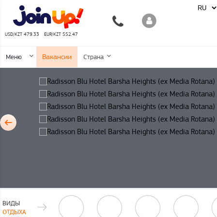
USD/KZT 479.33
EUR/KZT 552.47
Вакансии
Меню
Страна
ВИДЫ
ОТДЫХА