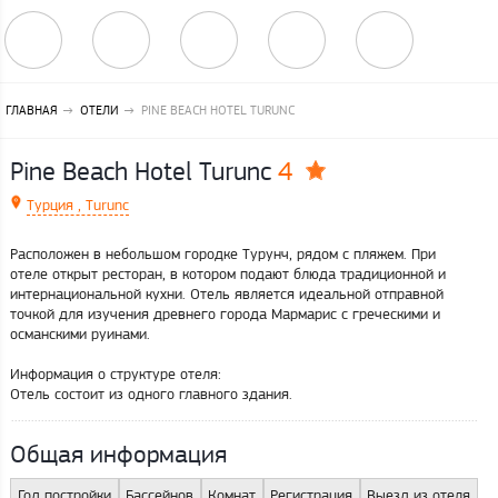
ГЛАВНАЯ
ОТЕЛИ
PINE BEACH HOTEL TURUNC
4
Pine Beach Hotel Turunc
Турция , Turunc
Расположен в небольшом городке Турунч, рядом с пляжем. При
отеле открыт ресторан, в котором подают блюда традиционной и
интернациональной кухни. Отель является идеальной отправной
точкой для изучения древнего города Мармарис с греческими и
османскими руинами.
Информация о структуре отеля:
Отель состоит из одного главного здания.
Общая информация
Год постройки
Бассейнов
Комнат
Регистрация
Выезд из отеля