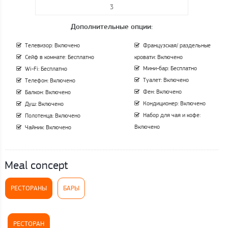
3
Дополнительные опции:
Телевизор: Включено
Французская/ раздельные
Сейф в комнате: Бесплатно
кровати: Включено
Мини-бар: Бесплатно
Wi-Fi: Бесплатно
Туалет: Включено
Телефон: Включено
Фен: Включено
Балкон: Включено
Кондиционер: Включено
Душ: Включено
Набор для чая и кофе:
Полотенца: Включено
Включено
Чайник: Включено
Meal concept
РЕСТОРАНЫ
БАРЫ
РЕСТОРАН