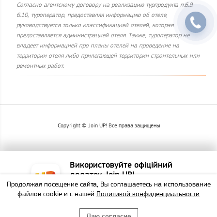
Согласно агентскому договору на реализацию турпродукта п.6.9.
6.10, туроператор, предоставляя информацию об отеле,
руководствуется только классификацией отелей, которая
предоставляется администрацией отеля. Также, туроператор не
владеет информацией про планы отелей на проведение на
территории отеля либо прилегающей территории строительных или
ремонтных работ.
Copyright © Join UP! Все права защищены
Використовуйте офіційний
додаток Join UP!
Продолжая посещение сайта, Вы соглашаетесь на использование
Найзручніший спосіб
файлов cookie и с нашей
Политикой конфиденциальности
забронювати тур!
Даю согласие