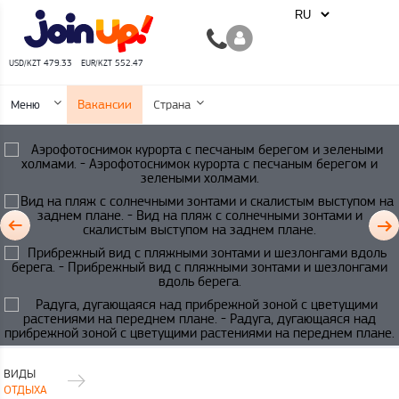
USD/KZT 479.33
EUR/KZT 552.47
Вакансии
Меню
Страна
ВИДЫ
ОТДЫХА