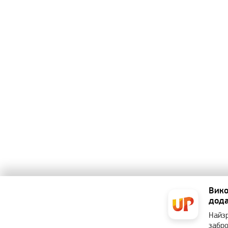
Вико
дода
Найзр
забро