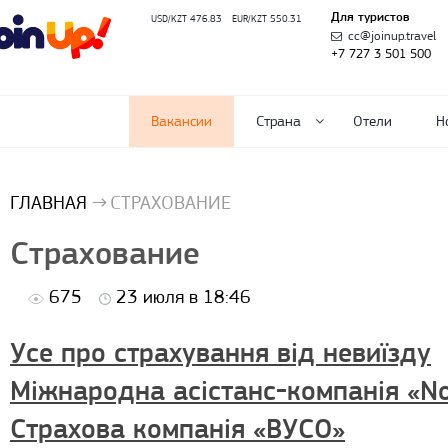
Для туристов
USD/KZT 476.83
EUR/KZT 550.31
cc@joinup.travel
+7 727 3 501 500
Вакансии
Страна
Отели
Н
ГЛАВНАЯ
СТРАХОВАНИЕ
Страхование
675
23 июля в 18:46
Усе про страхування від невиїзду
Міжнародна асістанс-компанія «No
Страхова компанія «ВУСО»