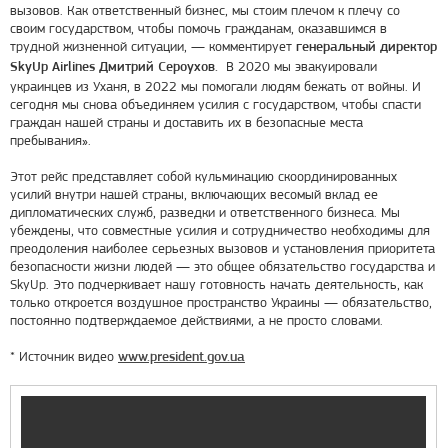
вызовов. Как ответственный бизнес, мы стоим плечом к плечу со
своим государством, чтобы помочь гражданам, оказавшимся в
трудной жизненной ситуации, — комментирует
генеральный директор
В 2020 мы эвакуировали
SkyUp Airlines Дмитрий Сероухов.
украинцев из Уханя, в 2022 мы помогали людям бежать от войны. И
сегодня мы снова объединяем усилия с государством, чтобы спасти
граждан нашей страны и доставить их в безопасные места
пребывания».
Этот рейс представляет собой кульминацию скоординированных
усилий внутри нашей страны, включающих весомый вклад ее
дипломатических служб, разведки и ответственного бизнеса. Мы
убеждены, что совместные усилия и сотрудничество необходимы для
преодоления наиболее серьезных вызовов и установления приоритета
безопасности жизни людей — это общее обязательство государства и
SkyUp. Это подчеркивает нашу готовность начать деятельность, как
только откроется воздушное пространство Украины — обязательство,
постоянно подтверждаемое действиями, а не просто словами.
* Источник видео
www.president.gov.ua