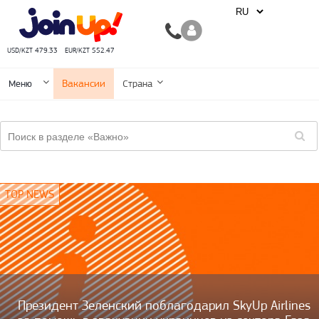
USD/KZT 479.33
EUR/KZT 552.47
Вакансии
Меню
Страна
Президент Зеленский поблагодарил SkyUp Airlines