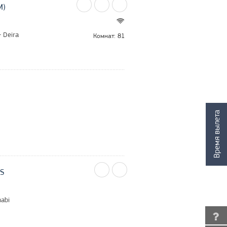
M)
 Deira
Комнат: 81
Время вылета
S
abi