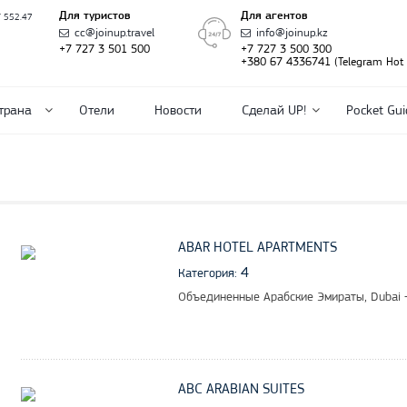
Для туристов
Для агентов
T 552.47
cc@joinup.travel
info@joinup.kz
+7 727 3 501 500
+7 727 3 500 300
+380 67 4336741 (Telegram Hot l
трана
Отели
Новости
Сделай UP!
Pocket Gui
ABAR HOTEL APARTMENTS
4
Категория:
Объединенные Арабские Эмираты, Dubai -
ABC ARABIAN SUITES