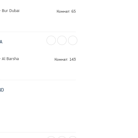
 Bur Dubai
Комнат: 65
A
 Al Barsha
Комнат: 143
ND