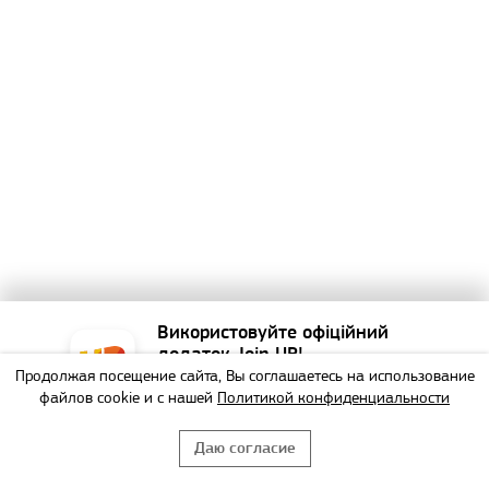
Використовуйте офіційний
додаток Join UP!
Продолжая посещение сайта, Вы соглашаетесь на использование
Найзручніший спосіб
файлов cookie и с нашей
Политикой конфиденциальности
забронювати тур!
Даю согласие
НЕ БУДУ
ВИКОРИСТАТИ