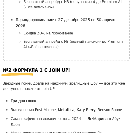
Бесплатный апгрейд с HB (полупансион) до Premium AI
(«Всё включено»)
Период проживания: с 27 декабря 2025 по 30 апреля
2026
Скидка 30% на проживание
Бесплатный апгрейд с FB (полный пансион) до Premium
AI («Всё включено»)
№2 ФОРМУЛА 1 С JOIN UP!
Звездные гонки, драйв на максимум, зрелищные шоу — все это уже
доступно в пакете от Join UP!
Три дня гонок
Выступления Post Malone,
, Benson Boone.
Metallica, Katy Perry
Самая эффектная локация сезона 2024 —
в Абу-
Яс-Марина
Даби.
Масса дополнительных развлечений на острове Яс.