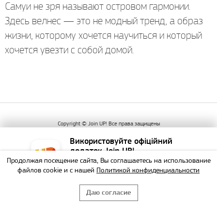
Самуи не зря называют островом гармонии.
Здесь велнес — это не модный тренд, а образ
жизни, которому хочется научиться и который
хочется увезти с собой домой.
Copyright © Join UP! Все права защищены
Використовуйте офіційний
додаток Join UP!
Продолжая посещение сайта, Вы соглашаетесь на использование
Найзручніший спосіб
файлов cookie и с нашей
Политикой конфиденциальности
забронювати тур!
Даю согласие
НЕ БУДУ
ВИКОРИСТАТИ