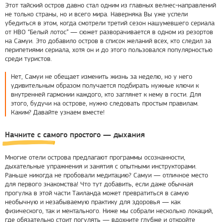
Этот тайский остров давно стал одним из главных велнес-направлений
не только страны, но и всего мира. Наверняка Вы уже успели
убедиться в этом, когда смотрели третий сезон нашумевшего сериала
от НВО “Белый лотос” — сюжет разворачивается в одном из резортов
на Самуи. Это добавило остров в список желаний всех, кто следил за
перипетиями сериала, хотя он и до этого пользовался популярностью
среди туристов.
Нет, Самуи не обещает изменить жизнь за неделю, но у него
удивительным образом получается подбирать нужные ключи к
внутренней гармонии каждого, кто заглянет к нему в гости. Для
этого, будучи на острове, нужно следовать простым правилам.
Каким? Давайте узнаем вместе!
Начните с самого простого — дыхания
Многие отели острова предлагают программы осознанности,
дыхательные упражнения и занятия с опытными инструкторами.
Раньше никогда не пробовали медитацию? Самуи — отличное место
для первого знакомства! Что тут добавить, если даже обычная
прогулка в этой части Таиланда может превратиться в самую
необычную и незабываемую практику для здоровья — как
физического, так и ментального. Ниже мы собрали несколько локаций,
где обязательно стоит погулять — вдохните глубже и откройте