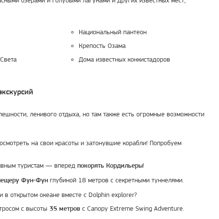
Национальный пантеон
Крепость Озама
Света
Дома известных конкистадоров
экскурсий
спешности, ленивого отдыха, но там также есть огромные возможности
осмотреть на свои красоты и затонувшие корабли! Попробуем
тивным туристам — вперед
!
покорять Кордильеры
глубиной 18 метров с секретными туннелями.
пещеру Фун-Фун
в открытом океане вместе с Dolphin explorer?
 тросом с высоты
с Canopy Extreme Swing Adventure.
35 метров