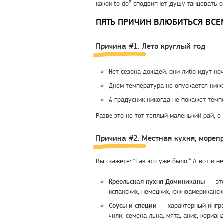
какой to do² сподвигнет душу танцевать 
ПЯТЬ ПРИЧИН ВЛЮБИТЬСЯ ВСЕ
Причина #1. Лето круглый год
Нет сезона дождей: они либо идут ноч
Днем температура не опускается ниж
А градусник никогда не покажет тем
Разве это не тот теплый маленький рай, о
Причина #2. Местная кухня, мореп
Вы скажете: “Так это уже было!” А вот и не
— это
Креольская кухня Доминиканы
испанских, немецких, южноамериканск
характерный ингре
Соусы и специи —
чили, семена льна, мята, анис, кориан