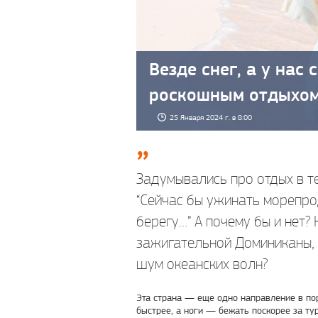
Везде снег, а у нас
роскошным отдыхом
25 Января 2024 г. в 8:00
Задумывались про отдых в те
“Сейчас бы ужинать морепрод
берегу…” А почему бы и нет?
зажигательной Доминиканы, 
шум океанских волн?
Эта страна — еще одно направление в пор
быстрее, а ноги — бежать поскорее за ту