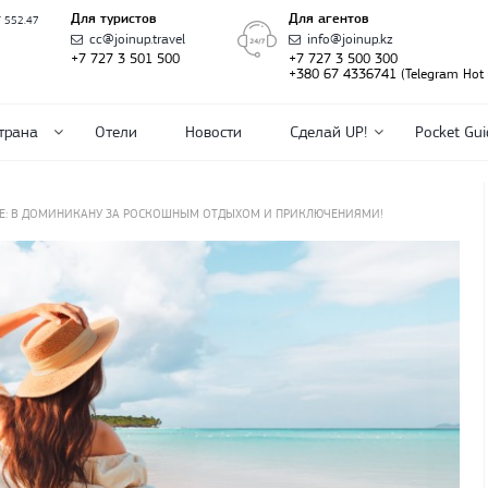
Для туристов
Для агентов
T 552.47
cc@joinup.travel
info@joinup.kz
+7 727 3 501 500
+7 727 3 500 300
+380 67 4336741 (Telegram Hot l
трана
Отели
Новости
Сделай UP!
Pocket Gui
ЛНЦЕ: В ДОМИНИКАНУ ЗА РОСКОШНЫМ ОТДЫХОМ И ПРИКЛЮЧЕНИЯМИ!