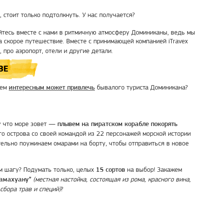
стоит только подтолкнуть. У нас получается?
айтесь вместе с нами в ритмичную атмосферу Доминиканы, ведь мы
на скорое путешествие. Вместе с принимающей компанией iTravex
 про аэропорт, отели и другие детали.
ВЕ
чем
бывалого туриста Доминикана?
интересным может привлечь
у что море зовет —
плывем на пиратском корабле покорять
о острова со своей командой из 22 персонажей морской истории
тельно поужинаем омарами на борту, чтобы отправиться в новое
ом шагу? Подумать только, целых
на выбор! Закажем
15 сортов
(местная настойка, состоящая из рома, красного вина,
амахуану”
 сбора трав и специй)
?