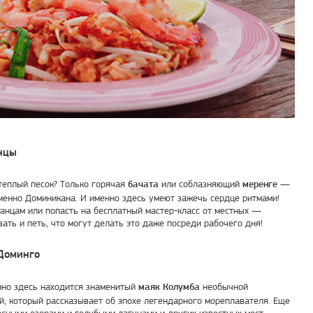
нцы
 теплый песок? Только горячая
или соблазняющий
—
бачата
меренге
именно Доминикана. И именно здесь умеют зажечь сердце ритмами!
анцам или попасть на бесплатный мастер-класс от местных —
ать и петь, что могут делать это даже посреди рабочего дня!
Доминго
нно здесь находится знаменитый
необычной
маяк Колумба
й, который рассказывает об эпохе легендарного мореплавателя. Еще
сными озерами и голубыми лагунами и других известных мест,