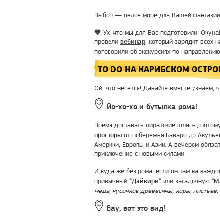
Выбор — целое море для Вашей фантазии, 
🧡 Ух, что мы для Вас подготовили! Окун
провели
, который зарядит всех 
вебинар
поговорили об экскурсиях по направлению,
TO DO НА КАРИБСКОМ ОСТРО
Ой, что несется! Давайте вместе узнаем, 
Йо-хо-хо и бутылка рома!
Время доставать пиратские шляпы, потом
от побережья Баваро до Акульег
просторы
Америки, Европы и Азии. А вечером обяза
приключение с новыми силами!
И куда же без рома, если он там на кажд
привычный
или загадочную “
“Дайкири”
М
меда, кусочков древесины, коры, листьев,
Вау, вот это вид!