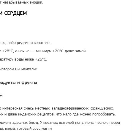
от незабываемых эмоций.
М СЕРДЦЕМ
ью, либо редкие и короткие.
е +28°С, а ночью — минимум +20°С даже зимой.
пературу воды ниже +26°С.
 котором Вы мечтали?
родукты и фрукты
т!
 интересная смесь местных, западноафриканских, французских,
их и даже индейских рецептов, что мало где можно попробовать.
диент здешних блюд. У местных жителей популярны чеснок, перец
др, кинза, готовый соус магги.