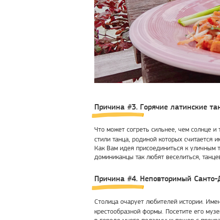
Причина #3. Горячие латинские та
Что может согреть сильнее, чем солнце и
стили танца, родиной которых считается 
Как Вам идея присоединиться к уличным т
доминиканцы так любят веселиться, танцев
Причина #4. Неповторимый Санто-
Столица очарует любителей истории. Име
крестообразной формы. Посетите его музе
в городе много подземных пещер с прекра