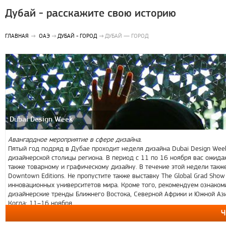
Дубай - расскажите свою историю
ГЛАВНАЯ
ОАЭ
ДУБАЙ - ГОРОД
ДУБАЙ — ГОРОД
Dubai Design Week
Авангардное мероприятие в сфере дизайна.
Пятый год подряд в Дубае проходит неделя дизайна Dubai Design Week
дизайнерской столицы региона. В период с 11 по 16 ноября вас ожида
также товарному и графическому дизайну. В течение этой недели такж
Downtown Editions. Не пропустите также выставку The Global Grad Sho
инновационных университетов мира. Кроме того, рекомендуем ознако
дизайнерские тренды Ближнего Востока, Северной Африки и Южной Ази
Когда: 11–16 ноября
Ч