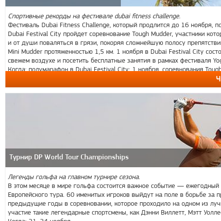
Спортивные рекорды на фестивале dubai fitness challenge.
Фестиваль Dubai Fitness Challenge, который продлится до 16 ноября, 
Dubai Festival City пройдет соревнование Tough Mudder, участники ко
и от души поваляться в грязи, покоряя сложнейшую полосу препятстви
Mini Mudder протяженностью 1,5 км. 1 ноября в Dubai Festival City с
свежем воздухе и посетить бесплатные занятия в рамках фестиваля Yo
Когда: полумарафон в Dubai Festival City: 1 ноября, соревнования Toug
Ч
Турнир DP World Tour Championships
Легенды гольфа на главном турнире сезона.
В этом месяце в мире гольфа состоится важное событие — ежегодный т
Европейского тура. 60 именитых игроков выйдут на поле в борьбе за 
предыдущие годы в соревновании, которое проходило на одном из лучши
участие такие легендарные спортсмены, как Дэнни Виллетт, Мэтт Уолле
Когда: 21–24 ноября