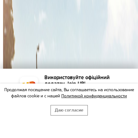
Використовуйте офіційний
додаток Join UP!
Продолжая посещение сайта, Вы соглашаетесь на использование
Найзручніший спосіб
файлов cookie и с нашей
Политикой конфиденциальности
забронювати тур!
Даю согласие
НЕ БУДУ
ВИКОРИСТАТИ