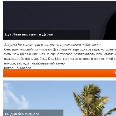
Дуа Липа выступит в Дубае
Встречайте самую яркую звезду на музыкальном небосклоне.
Сенсация мировой поп-музыки Дуа Липа — еще одна звезда, которая по
хиты New Rules и One Kiss на сцене торгово-развлекательного комплекс
выхода дебютного альбома Dua Lipa, синглы из которого принесли ей 
ноября, вас ждет незабываемый вечер!
Когда: 15 ноября
Ч
Ни дня без фитнеса