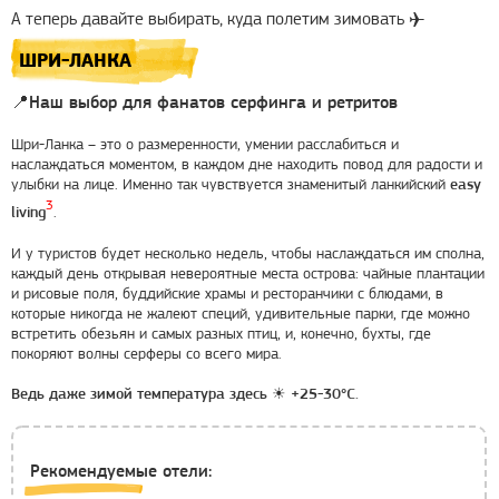
А теперь давайте выбирать, куда полетим зимовать
✈
ШРИ-ЛАНКА
📍Наш выбор для фанатов серфинга и ретритов
Шри-Ланка – это о размеренности, умении расслабиться и
наслаждаться моментом, в каждом дне находить повод для радости и
улыбки на лице. Именно так чувствуется знаменитый ланкийский
easy
3
.
living
И у туристов будет несколько недель, чтобы наслаждаться им сполна,
каждый день открывая невероятные места острова: чайные плантации
и рисовые поля, буддийские храмы и ресторанчики с блюдами, в
которые никогда не жалеют специй, удивительные парки, где можно
встретить обезьян и самых разных птиц, и, конечно, бухты, где
покоряют волны серферы со всего мира.
Ведь даже зимой температура здесь
☀
+25-30°C.
Рекомендуемые отели: