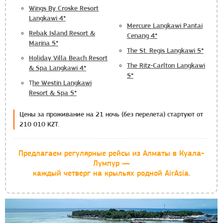
Wings By Croske Resort
Langkawi 4*
Mercure Langkawi Pantai
Rebak Island Resort &
Cenang 4*
Marina 5*
The St. Regis Langkawi 5*
Holiday Villa Beach Resort
The Ritz-Carlton Langkawi
& Spa Langkawi 4*
5*
T
he Westin Langkawi
Resort & Spa 5*
Цены за проживание на 21 ночь (без перелета) стартуют от
210 010 KZT.
Предлагаем регулярные рейсы из Алматы в Куала-
Лумпур —
каждый четверг на крыльях родной AirAsia.