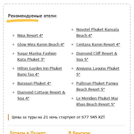
Рекомендуемые отели:
Novotel Phuket Kamala
Nipa Resort 4*
Beach 4*
Glow Mira Karon Beach 4*
Centara Karon Resort 4*
Sugar Marina Fashion
Diamond Cliff Resort &
Kata Phuket 3*
Spa 5*
Hilton Garden Inn Phuket
Angsana Laguna Phuket
Bang Tao 4*
5*
Burasari Phuket 4*
Pullman Phuket Panwa
Beach Resort 5*
Diamond Cottage Resort &
Spa 4*
Le Meridien Phuket Mai
Khao Beach Resort 5*
Цены за туры на 21 ночь стартуют от 677 945 KZT.
Летаем в Пхукет:
В Бангкок: