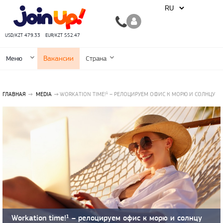
USD/KZT 479.33
EUR/KZT 552.47
Вакансии
Меню
Страна
ГЛАВНАЯ
MEDIA
WORKATION TIME!¹ – РЕЛОЦИРУЕМ ОФИС К МОРЮ И СОЛНЦУ
Workation time!¹ – релоцируем офис к морю и солнцу