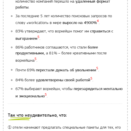
количество компаний перешло на
удаленный формат
работы.
За последние 5 лет количество поисковых запросов по
4
слову «workcation» в мире
.
выросло на 4900%
83% утверждают, что воркейшн помог им
справиться с
5
.
выгоранием
86% работников соглашаются, что стали
более
а 81% – более креативными после
продуктивными,
5
воркейшна
.
5
Почти 69%
.
перестали думать об увольнении
5
84% более
.
удовлетворены своей работой
67% выбирают воркейшн, чтобы
перезарядиться ментально
5
.
и эмоционально
Так что неудивительно, что:
➀
отели начинают предлагать специальные пакеты для тех, кто