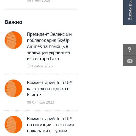
Время вылета
08 Июля 2026
Важно
Президент Зеленский
поблагодарил SkyUp
Airlines за помощь в
эвакуации украинцев
из сектора Газа
17 Ноября 2023
Комментарий Join UP!
касательно отдыха в
Египте
09 Октября 2023
Комментарий Join UP!
по ситуации с лесными
пожарами в Турции