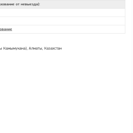
хование от невыезда):
хование
цы Кажымукана), Алматы, Казахстан